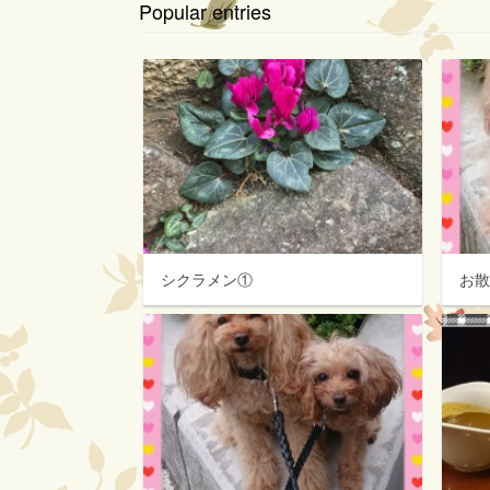
Popular entries
シクラメン①
お