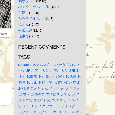
鳩サブレー
(12.18)
ひょうちゃんサブレ
(12.18)
可愛い
(12.18)
シウマイまん、
(12.18)
うどん
(12.17)
横浜土産
(12.17)
hare
仕事で
(12.17)
RECENT COMMENTS
TAGS
docomo
あまちゃん
いただきもの
おや
つ
お花
お気に入り
お気に入り番組
お
迎え
お散歩
お仕事
お出かけ
お洗濯
お
昼寝
お天気
お届け物
お買い物
お友達
お料理
アメちゃん
イヤイヤ
ウメ
ウメ
..
仁
ウメ仁おやつ
ウメ仁グッズ
ケガ
コ
ストコでお買いもの
コメダ
シロ
スイー
ツ
チャリ
テイクアウト
トリミング
ド
ッグラン
ビックリ
ファミレス
プレゼン