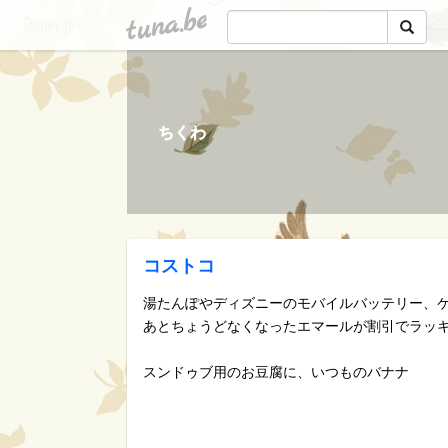
tuna.be
ちくわ
コストコ
湯たんぽやディズニーのモバイルバッテリー、
あとちょうどなくなったエマールが割引でラッ
スンドゥブ用のお豆腐に、いつものバナナ