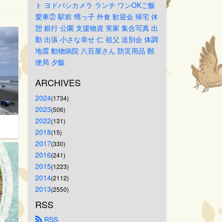
ト
ヨドバシカメラ
ランチ
ワンOKご飯
愛車②
駅前
甥っ子
外食
歓迎会
帰宅
休
憩
銀行
公園
支援物資
実家
集合写真
出
勤
出張
小さな幸せ
仁
祖父
送別会
体調
地震
動物病院
八百屋さん
防災用品
郵
便局
夕飯
ARCHIVES
2024
(1734)
2023
(506)
2022
(131)
2018
(15)
2017
(330)
2016
(241)
2015
(1223)
2014
(2112)
2013
(2550)
RSS
 RSS