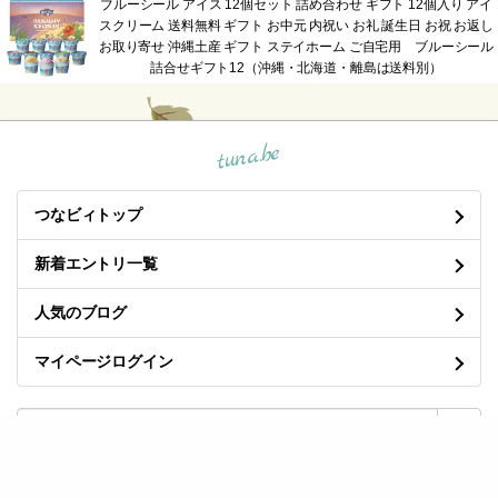
ブルーシール アイス 12個セット 詰め合わせ ギフト 12個入り アイ
スクリーム 送料無料 ギフト お中元 内祝い お礼 誕生日 お祝 お返し
お取り寄せ 沖縄土産 ギフト ステイホーム ご自宅用 ブルーシール
詰合せギフト12（沖縄・北海道・離島は送料別）
tuna.be
つなビィトップ
新着エントリ一覧
人気のブログ
マイページログイン
良くある質問と答え
/
プライバシーポリシー
/
利用規約
/