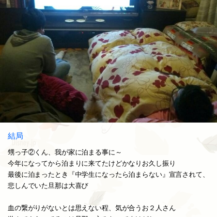
結局
甥っ子②くん、我が家に泊まる事に～
今年になってから泊まりに来てたけどかなりお久し振り
最後に泊まったとき『中学生になったら泊まらない』宣言されて、
悲しんでいた旦那は大喜び
血の繋がりがないとは思えない程、気が合うお２人さん