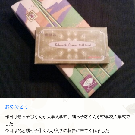
おめでとう
昨日は甥っ子①くんが大学入学式、甥っ子②くんが中学校入学式で
した
今日は兄と甥っ子①くんが入学の報告に来てくれました