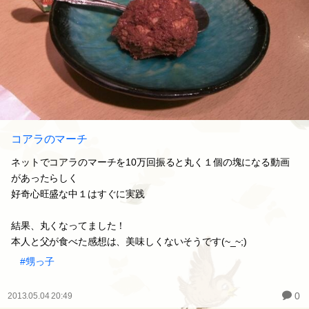
コアラのマーチ
ネットでコアラのマーチを10万回振ると丸く１個の塊になる動画
があったらしく
好奇心旺盛な中１はすぐに実践
結果、丸くなってました！
本人と父が食べた感想は、美味しくないそうです(~_~;)
#甥っ子
0
2013.05.04 20:49