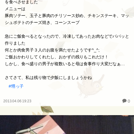
を食べさせました
メニューは
豚肉ソテー、玉子と豚肉のチリソース炒め、チキンステーキ、マッ
シュポテトのチーズ焼き、コーンスープ
急にご飯食べるとなったので、冷凍してあったお肉などでパパッと
作りました
何とか肉食男子３人のお腹を満たせたようです^_^;
ご飯おかわりしてくれたし、おかずの残りもこれだけ！
しかし、食べ盛りの男子が複数いると母は食事作り大変だなぁ…
さてさて、私は残り物で夕飯にしましょうかね
#甥っ子
0
2013.04.06 19:23