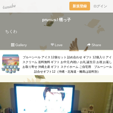
tuna.be
新規登録
ログイン
prunus / 甥っ子
ちくわ
Gallery
Love
Share
ブルーシール アイス 12個セット 詰め合わせ ギフト 12個入り アイ
スクリーム 送料無料 ギフト お中元 内祝い お礼 誕生日 お祝 お返し
お取り寄せ 沖縄土産 ギフト ステイホーム ご自宅用 ブルーシール
詰合せギフト12（沖縄・北海道・離島は送料別）