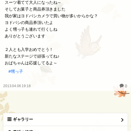
スーツ着てて大人になったね～
そしてお菓子と商品券頂きました
我が家はヨドバシカメラで買い物が多いからかな？
ヨドバシの商品券頂いたよ
よく甥っ子も連れて行くしね
ありがとうございます
２人とも入学おめでとう！
新たなステージで頑張ってね♪
おばちゃんは応援してるよ～
#甥っ子
0
2013.04.06 19:18
ギャラリー