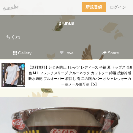
tuna.be
新規登録
ログイン
prunus
ちくわ
Gallery
Love
Share
【送料無料】汗じみ防止 Tシャツ レディース 半袖 夏 トップス 全8
色 M-L フレンチスリーブ クルーネック カットソー 綿混 接触冷感
吸水速乾 プルオーバー 着回し 春 二の腕カバー オシャレウォーカ
ー※メール便可※【5】