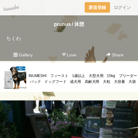
tuna.be
新規登録
ログイン
prunus / 休憩
ちくわ
Gallery
Love
Share
INUMESHI フィースト 1歳以上 大型犬用 15kg ブリーダー
パック ドッグフード 成犬用 高齢犬用 大粒 大容量 大袋