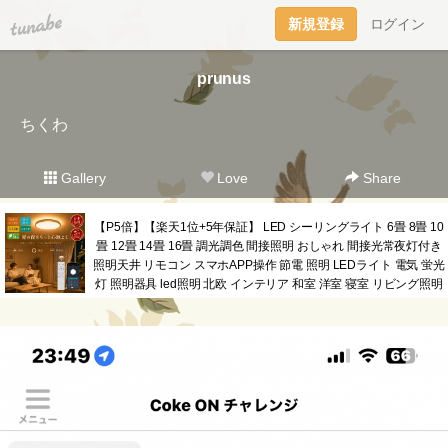
tuna.be
新規登録
ログイン
prunus
ちくわ
Gallery
Love
Share
【P5倍】【楽天1位+5年保証】 LED シーリングライト 6畳 8畳 10
畳 12畳 14畳 16畳 調光調色 間接照明 おしゃれ 間接光常夜灯付き
照明天井 リモコン スマホAPP操作 節電 照明 LEDライト 電気 蛍光
灯 照明器具 led照明 北欧 インテリア 和室 洋室 寝室 リビング照明