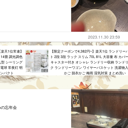
2023.11.30 23:59
【楽天1位常連】
【限定クーポンで4,382円~】楽天1位 ランドリー
 14畳 調光調色
ト 2段 3段 ラック スリム 70L 81L 大容量 布 カバ
 丸型 シーリング
キャスター付き オシャレ ランドリー収納 ランド
豆電球 常夜灯 明
ク ランドリーワゴン ワイヤーバスケット 洗濯物入
コンパクト
かご 脱衣かご 梅雨 湿気対策 まとめ洗い
めの忘年会