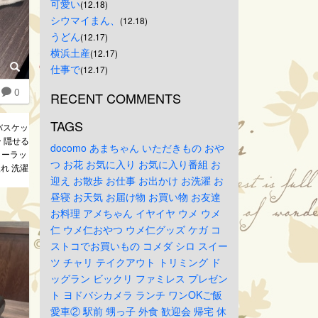
可愛い
(12.18)
シウマイまん、
(12.18)
うどん
(12.17)
横浜土産
(12.17)
仕事で
(12.17)
0
RECENT COMMENTS
TAGS
バスケッ
ー 隠せる
docomo
あまちゃん
いただきもの
おや
リーラッ
つ
お花
お気に入り
お気に入り番組
お
れ 洗濯
迎え
お散歩
お仕事
お出かけ
お洗濯
お
昼寝
お天気
お届け物
お買い物
お友達
お料理
アメちゃん
イヤイヤ
ウメ
ウメ
仁
ウメ仁おやつ
ウメ仁グッズ
ケガ
コ
ストコでお買いもの
コメダ
シロ
スイー
ツ
チャリ
テイクアウト
トリミング
ド
ッグラン
ビックリ
ファミレス
プレゼン
ト
ヨドバシカメラ
ランチ
ワンOKご飯
愛車②
駅前
甥っ子
外食
歓迎会
帰宅
休