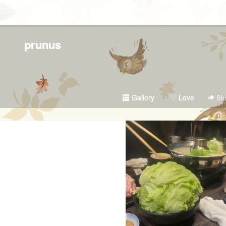
prunus
Gallery
Love
Sha