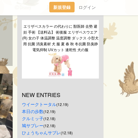
新規登録
ログイン
エリザベスカラー の代わりに 獣医師 去勢 避
妊 手術 【送料込】 術後服 エリザベスウエア
(R) 女の子 体温調整 温度調整 ダックス 小型犬
用 抗菌 消臭素材 犬 服 夏 春 秋 冬抗菌 防臭静
電気抑制 UVカット 速乾性 犬の服
re
NEW ENTRIES
ウイークトータル
(12.19)
本日の歩数
(12.19)
クルミッ子
(12.18)
鳩サブレー
(12.18)
ひょうちゃんサブレ
(12.18)