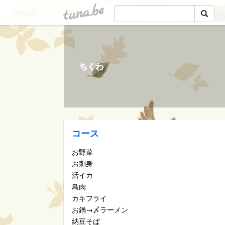
tuna.be
ちくわ
コース
お野菜
お刺身
活イカ
鳥肉
カキフライ
お鍋→〆ラーメン
納豆そば