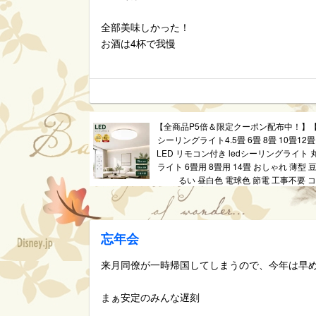
全部美味しかった！
お酒は4杯で我慢
【全商品P5倍＆限定クーポン配布中！】
シーリングライト4.5畳 6畳 8畳 10畳12畳
LED リモコン付き ledシーリングライト
ライト 6畳用 8畳用 14畳 おしゃれ 薄型 
るい 昼白色 電球色 節電 工事不要 
忘年会
来月同僚が一時帰国してしまうので、今年は早
まぁ安定のみんな遅刻