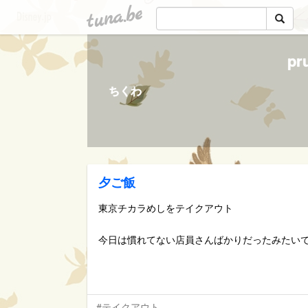
tuna.be
p
ちくわ
夕ご飯
東京チカラめしをテイクアウト
今日は慣れてない店員さんばかりだったみたいで、結
#テイクアウト