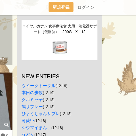
新規登録
ログイン
ロイヤルカナン 食事療法食 犬用　消化器サポ
ート（低脂肪）　200G　X　12
re
NEW ENTRIES
ウイークトータル
(12.19)
本日の歩数
(12.19)
クルミッ子
(12.18)
鳩サブレー
(12.18)
ひょうちゃんサブレ
(12.18)
可愛い
(12.18)
シウマイまん、
(12.18)
うどん
(12.17)
0