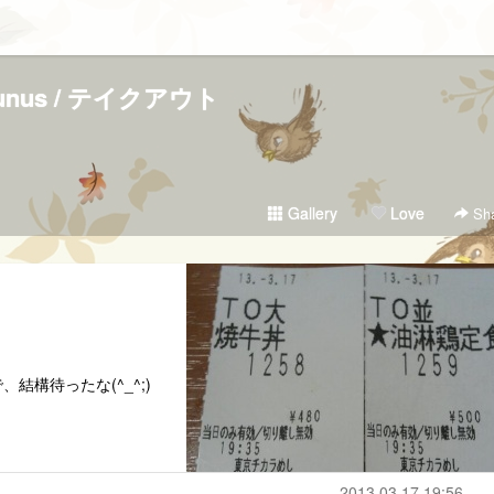
runus / テイクアウト
Gallery
Love
Sha
構待ったな(^_^;)
2013.03.17 19:56