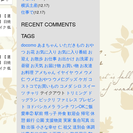
横浜土産
(12.17)
仕事で
(12.17)
 】【 選
 】 日焼
RECENT COMMENTS
イク 低
TAGS
docomo
あまちゃん
いただきもの
おや
つ
お花
お気に入り
お気に入り番組
お
 】【 選
迎え
お散歩
お仕事
お出かけ
お洗濯
お
 】 日焼
昼寝
お天気
お届け物
お買い物
お友達
イク 低
お料理
アメちゃん
イヤイヤ
ウメ
ウメ
仁
ウメ仁おやつ
ウメ仁グッズ
ケガ
コ
ストコでお買いもの
コメダ
シロ
スイー
ツ
チャリ
テイクアウト
トリミング
ド
ッグラン
ビックリ
ファミレス
プレゼン
ト
ヨドバシカメラ
ランチ
ワンOKご飯
愛車②
駅前
甥っ子
外食
歓迎会
帰宅
休
憩
銀行
公園
支援物資
実家
集合写真
出
勤
出張
小さな幸せ
仁
祖父
送別会
体調