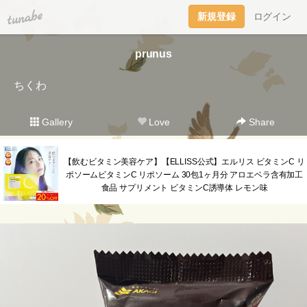
tuna.be
新規登録
ログイン
prunus
ちくわ
Gallery
Love
Share
【飲むビタミン美容ケア】【ELLISS公式】エルリス ビタミンC リ
ポソームビタミンC リポソーム 30包1ヶ月分 アロエベラ含有加工
食品 サプリメント ビタミンC誘導体 レモン味