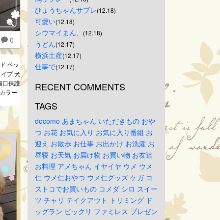
ひょうちゃんサブレ
(12.18)
可愛い
(12.18)
シウマイまん、
(12.18)
0
うどん
(12.17)
横浜土産
(12.17)
ド ペッ
仕事で
(12.17)
イプ 犬
傷口保護
RECENT COMMENTS
スカラー
TAGS
docomo
あまちゃん
いただきもの
おや
つ
お花
お気に入り
お気に入り番組
お
迎え
お散歩
お仕事
お出かけ
お洗濯
お
昼寝
お天気
お届け物
お買い物
お友達
お料理
アメちゃん
イヤイヤ
ウメ
ウメ
仁
ウメ仁おやつ
ウメ仁グッズ
ケガ
コ
ストコでお買いもの
コメダ
シロ
スイー
ツ
チャリ
テイクアウト
トリミング
ド
ッグラン
ビックリ
ファミレス
プレゼン