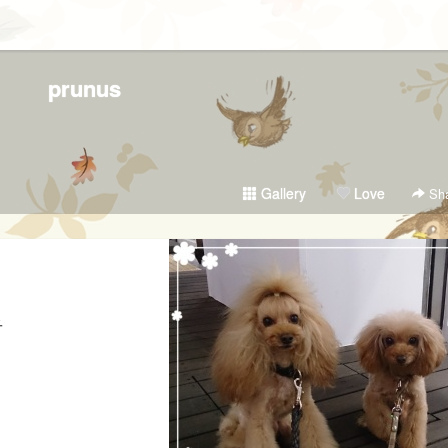
prunus
Gallery
Love
Sha
子