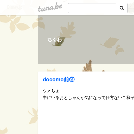
tuna.be
ちくわ
docomo前②
ウメちょ
中にいるおとしゃんが気になって仕方ないご様