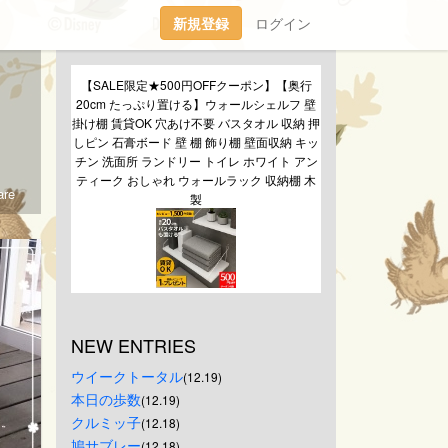
新規登録
ログイン
【SALE限定★500円OFFクーポン】【奥行
20cm たっぷり置ける】ウォールシェルフ 壁
掛け棚 賃貸OK 穴あけ不要 バスタオル 収納 押
しピン 石膏ボード 壁 棚 飾り棚 壁面収納 キッ
チン 洗面所 ランドリー トイレ ホワイト アン
ティーク おしゃれ ウォールラック 収納棚 木
re
製
NEW ENTRIES
ウイークトータル
(12.19)
本日の歩数
(12.19)
クルミッ子
(12.18)
鳩サブレー
(12.18)