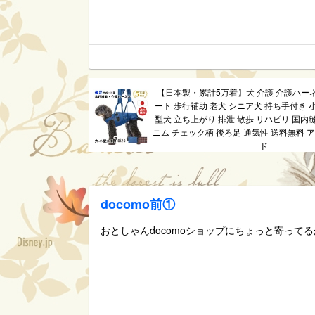
【日本製・累計5万着】犬 介護 介護ハー
ート 歩行補助 老犬 シニア犬 持ち手付き 
型犬 立ち上がり 排泄 散歩 リハビリ 国内
ニム チェック柄 後ろ足 通気性 送料無料 
ド
docomo前①
おとしゃんdocomoショップにちょっと寄って