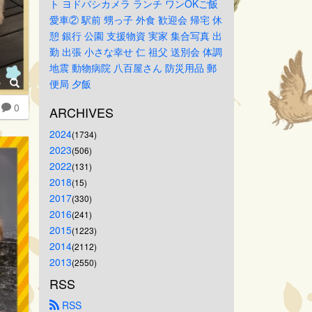
ト
ヨドバシカメラ
ランチ
ワンOKご飯
愛車②
駅前
甥っ子
外食
歓迎会
帰宅
休
憩
銀行
公園
支援物資
実家
集合写真
出
勤
出張
小さな幸せ
仁
祖父
送別会
体調
地震
動物病院
八百屋さん
防災用品
郵
便局
夕飯
0
ARCHIVES
2024
(1734)
2023
(506)
2022
(131)
2018
(15)
2017
(330)
2016
(241)
2015
(1223)
2014
(2112)
2013
(2550)
RSS
 RSS