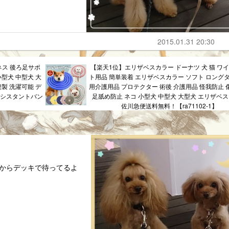
2015.01.31 20:30
ネス 後ろ足サポ
【楽天1位】エリザベスカラー ドーナツ 犬 猫 ワイ
小型犬 中型犬 大
ト用品 簡単装着 エリザベスカラー ソフト ロングタ
縫製 洗濯可能 デ
用介護用品 プロテクター 術後 介護用品 怪我防止 
アシスタントバン
足舐め防止 ネコ 小型犬 中型犬 大型犬 エリザベ
佐川急便送料無料！【ra71102-1】
るからデッキで待ってるよ