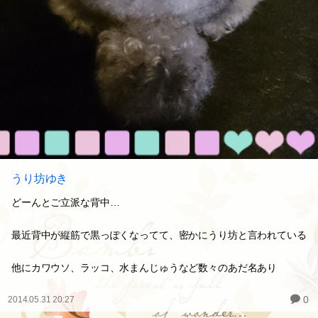
うり坊ゆき
どーんとご立派な背中…
最近背中が縦筋で黒っぽくなってて、密かにうり坊と言われている
他にカワウソ、ラッコ、水まんじゅうなど数々のあだ名あり
0
2014.05.31 20:27