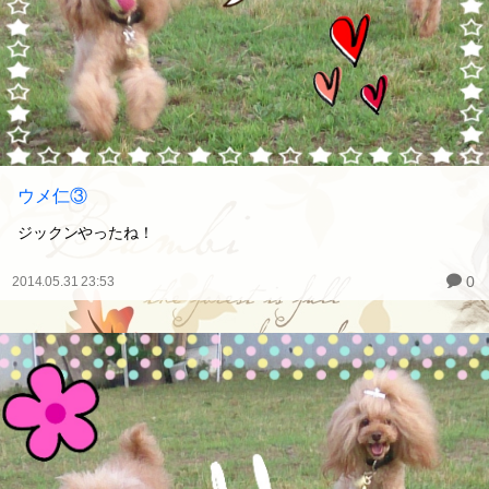
ウメ仁③
ジックンやったね！
0
2014.05.31 23:53