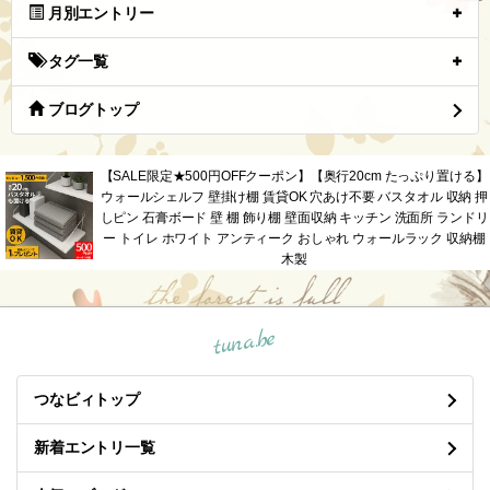
月別エントリー
タグ一覧
ブログトップ
【SALE限定★500円OFFクーポン】【奥行20cm たっぷり置ける】
ウォールシェルフ 壁掛け棚 賃貸OK 穴あけ不要 バスタオル 収納 押
しピン 石膏ボード 壁 棚 飾り棚 壁面収納 キッチン 洗面所 ランドリ
ー トイレ ホワイト アンティーク おしゃれ ウォールラック 収納棚
木製
tuna.be
つなビィトップ
新着エントリ一覧