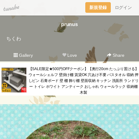
tuna.be
新規登録
ログイン
prunus
ちくわ
Gallery
Love
Share
【SALE限定★500円OFFクーポン】【奥行20cm たっぷり置ける】
ウォールシェルフ 壁掛け棚 賃貸OK 穴あけ不要 バスタオル 収納 押
しピン 石膏ボード 壁 棚 飾り棚 壁面収納 キッチン 洗面所 ランドリ
ー トイレ ホワイト アンティーク おしゃれ ウォールラック 収納棚
木製