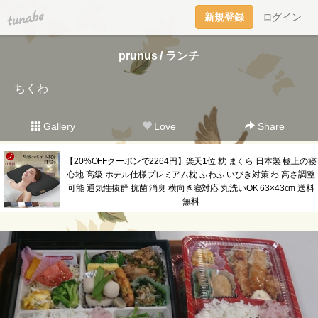
tuna.be
新規登録
ログイン
prunus / ランチ
ちくわ
Gallery
Love
Share
【20%OFFクーポンで2264円】楽天1位 枕 まくら 日本製 極上の寝
心地 高級 ホテル仕様プレミアム枕 ふわふ いびき対策 わ 高さ調整
可能 通気性抜群 抗菌 消臭 横向き寝対応 丸洗いOK 63×43cm 送料
無料