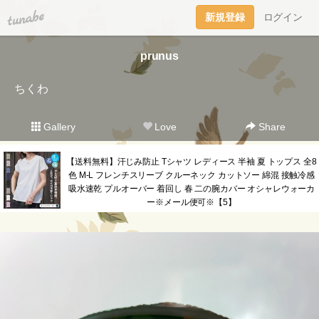
tuna.be
新規登録
ログイン
prunus
ちくわ
Gallery
Love
Share
【送料無料】汗じみ防止 Tシャツ レディース 半袖 夏 トップス 全8
色 M-L フレンチスリーブ クルーネック カットソー 綿混 接触冷感
吸水速乾 プルオーバー 着回し 春 二の腕カバー オシャレウォーカ
ー※メール便可※【5】