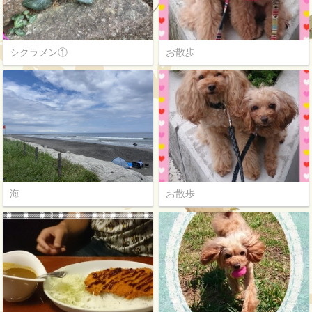
シクラメン①
お散歩
海
お散歩