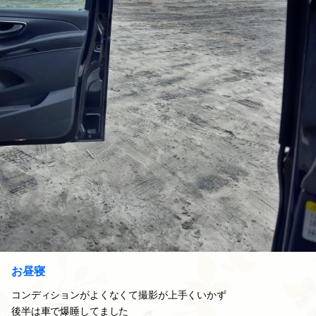
お昼寝
コンディションがよくなくて撮影が上手くいかず
後半は車で爆睡してました