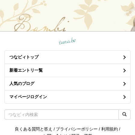
tuna.be
つなビィトップ
新着エントリ一覧
人気のブログ
マイページログイン
良くある質問と答え
/
プライバシーポリシー
/
利用規約
/