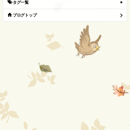
タグ一覧
ブログトップ