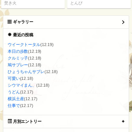
焚き火
とんび
ギャラリー
最近の投稿
ウイークトータル
(12.19)
本日の歩数
(12.19)
クルミッ子
(12.18)
鳩サブレー
(12.18)
ひょうちゃんサブレ
(12.18)
可愛い
(12.18)
シウマイまん、
(12.18)
うどん
(12.17)
横浜土産
(12.17)
仕事で
(12.17)
月別エントリー