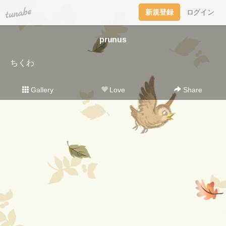
tuna.be
新規登録
ログイン
prunus
ちくわ
Gallery
Love
Share