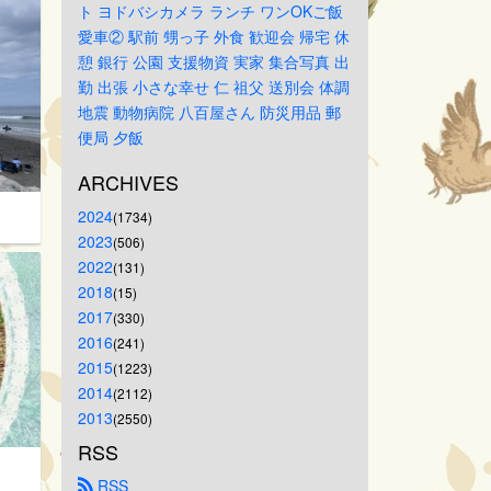
ト
ヨドバシカメラ
ランチ
ワンOKご飯
愛車②
駅前
甥っ子
外食
歓迎会
帰宅
休
憩
銀行
公園
支援物資
実家
集合写真
出
勤
出張
小さな幸せ
仁
祖父
送別会
体調
地震
動物病院
八百屋さん
防災用品
郵
便局
夕飯
ARCHIVES
2024
(1734)
2023
(506)
2022
(131)
2018
(15)
2017
(330)
2016
(241)
2015
(1223)
2014
(2112)
2013
(2550)
RSS
 RSS