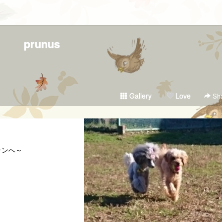
prunus
Gallery
Love
Sha
ランへ～