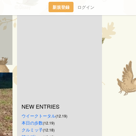
新規登録
ログイン
re
NEW ENTRIES
ウイークトータル
(12.19)
本日の歩数
(12.19)
クルミッ子
(12.18)