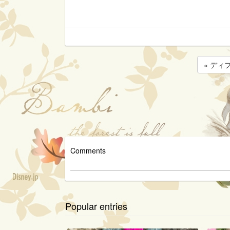
« ディ
Comments
Popular entries