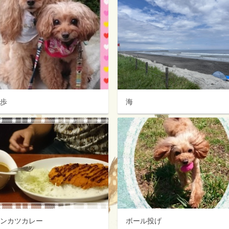
散歩
海
キンカツカレー
ボール投げ