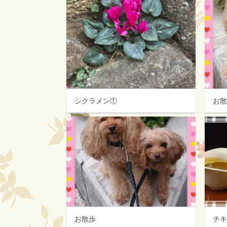
シクラメン①
お
お散歩
チ