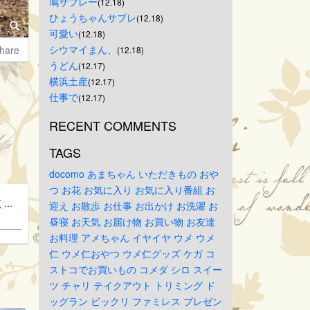
鳩サブレー
(12.18)
ひょうちゃんサブレ
(12.18)
可愛い
(12.18)
シウマイまん、
hare
(12.18)
うどん
(12.17)
横浜土産
(12.17)
仕事で
(12.17)
RECENT COMMENTS
TAGS
docomo
あまちゃん
いただきもの
おや
つ
お花
お気に入り
お気に入り番組
お
..
迎え
お散歩
お仕事
お出かけ
お洗濯
お
昼寝
お天気
お届け物
お買い物
お友達
お料理
アメちゃん
イヤイヤ
ウメ
ウメ
仁
ウメ仁おやつ
ウメ仁グッズ
ケガ
コ
ストコでお買いもの
コメダ
シロ
スイー
ツ
チャリ
テイクアウト
トリミング
ド
ッグラン
ビックリ
ファミレス
プレゼン