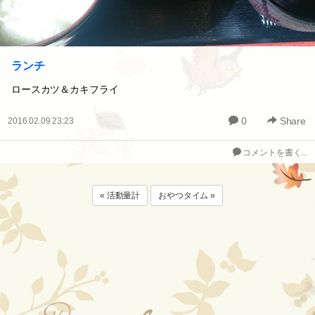
ランチ
ロースカツ＆カキフライ
0
Share
2016.02.09 23:23
コメントを書く...
« 活動量計
おやつタイム »