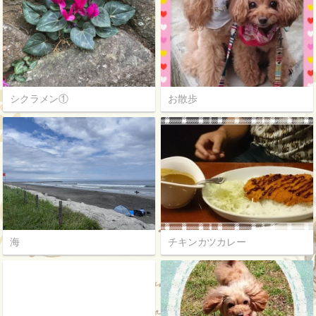
シクラメン①
お散歩
海
チキンカツカレー